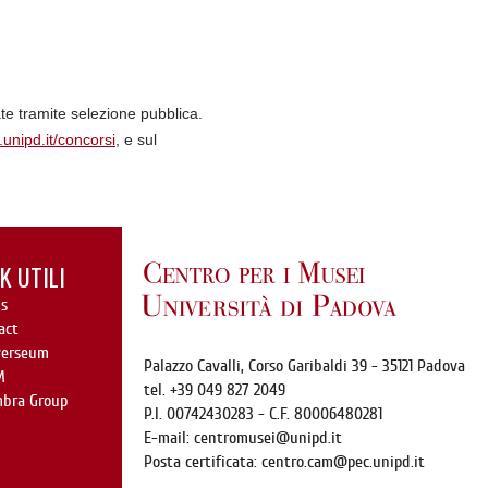
te tramite selezione pubblica.
unipd.it/concorsi
, e sul
K UTILI
s
act
verseum
Palazzo Cavalli,
Corso Garibaldi 39
- 35121 Padova
M
tel. +39 049 827 2049
mbra Group
P.I. 00742430283 - C.F. 80006480281
E-mail:
centromusei@unipd.it
Posta certificata:
centro.cam@pec.unipd.it