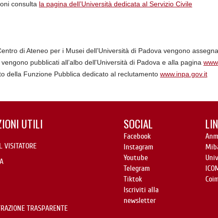
ioni consulta
la pagina dell’Università dedicata al Servizio Civile
 Centro di Ateneo per i Musei dell’Università di Padova vengono assegna
i vengono pubblicati all’albo dell'Università di Padova e alla pagina
www.
to della Funzione Pubblica dedicato al reclutamento
www.inpa.gov.it
IONI UTILI
SOCIAL
LIN
Facebook
Anm
L VISITATORE
Instagram
Mib
Youtube
Uni
A
Telegram
ICO
Tiktok
Coi
Iscriviti alla
newsletter
RAZIONE TRASPARENTE